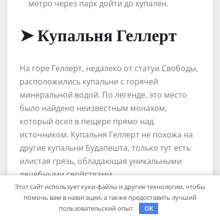
метро через парк дойти до купален.
➤ Купальня Геллерт
На горе Геллерт, недалеко от статуи Свободы,
расположились купальни с горячей
минеральной водой. По легенде, это место
было найдено неизвестным монахом,
который осел в пещере прямо над
источником. Купальня Геллерт не похожа на
другие купальни Будапешта, только тут есть
илистая грязь, обладающая уникальными
лечебными свойствами.
Этот сайт использует куки-файлы и другие технологии, чтобы
помочь вам в навигации, а также предоставить лучший
Из-за этой особенности за местом
пользовательский опыт.
OK
закрепилось второе название – Грязная