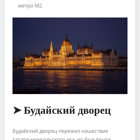
метро М2.
➤ Будайский дворец
Будайский дворец пережил нашествие
татаро-монгольского ига, но был почти