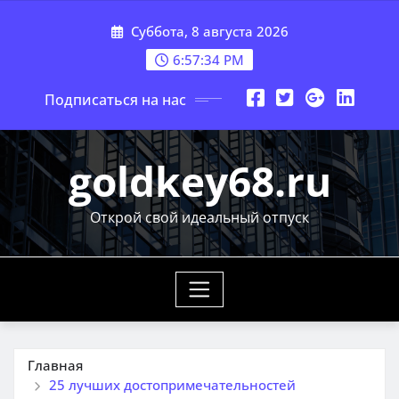
Перейти
Суббота, 8 августа 2026
к
содержимому
6:57:35 PM
Подписаться на нас
goldkey68.ru
Открой свой идеальный отпуск
Главная
25 лучших достопримечательностей