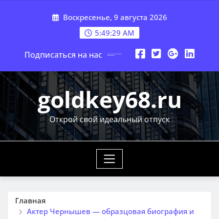
Перейти
Воскресенье, 9 августа 2026
к
содержимому
5:49:31 AM
Подписаться на нас
goldkey68.ru
Открой свой идеальный отпуск
Главная
Актер Чернышев — образцовая биография и