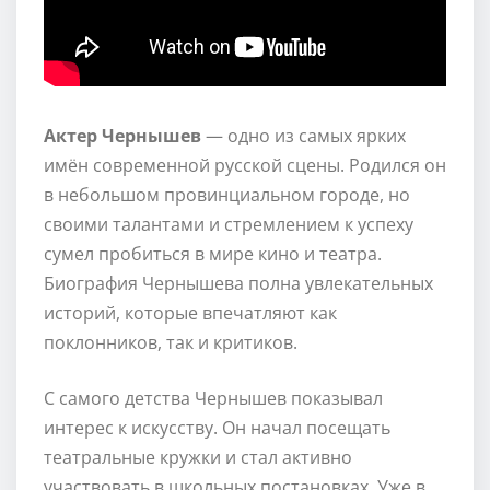
Актер Чернышев
— одно из самых ярких
имён современной русской сцены. Родился он
в небольшом провинциальном городе, но
своими талантами и стремлением к успеху
сумел пробиться в мире кино и театра.
Биография Чернышева полна увлекательных
историй, которые впечатляют как
поклонников, так и критиков.
С самого детства Чернышев показывал
интерес к искусству. Он начал посещать
театральные кружки и стал активно
участвовать в школьных постановках. Уже в