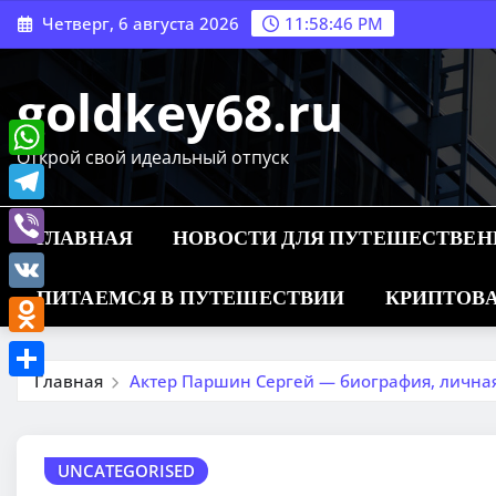
Перейти
Четверг, 6 августа 2026
11:58:47 PM
к
содержимому
goldkey68.ru
Открой свой идеальный отпуск
WhatsApp
Telegram
ГЛАВНАЯ
НОВОСТИ ДЛЯ ПУТЕШЕСТВЕ
Viber
ПИТАЕМСЯ В ПУТЕШЕСТВИИ
КРИПТОВА
VK
Odnoklassniki
Главная
Актер Паршин Сергей — биография, личная
Отправить
UNCATEGORISED