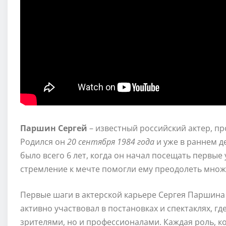
Паршин Сергей
– известный российский актер, п
Родился он
20 сентября 1984 года
и уже в раннем де
было всего 6 лет, когда он начал посещать первые 
стремление к мечте помогли ему преодолеть множес
Первые шаги в актерской карьере Сергея Паршина 
активно участвовал в постановках и спектаклях, гд
зрителями, но и профессионалами. Каждая роль, к