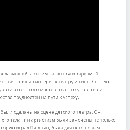
рославившийся своим талантом и харизмой.
тстве проявил интерес к театру и кино. Сергею
уроки актерского мастерства. Его упорство и
тво трудностей на пути к успеху.
были сделаны на сцене детского театра. Он
е его талант и артистизм были замечены не только
оторую играл Паршин, была для него новым