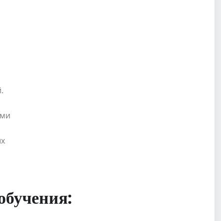
.
ями
ых
обучения: