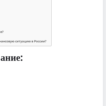
се?
нансовую ситуацию в России?
ание: