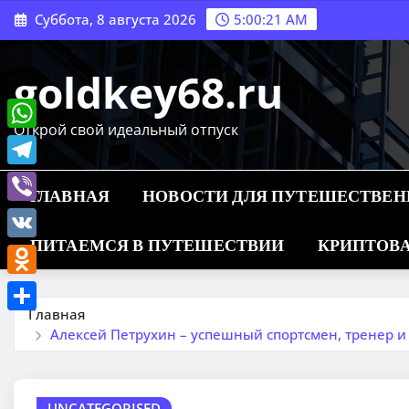
Перейти
Суббота, 8 августа 2026
5:00:22 AM
к
содержимому
goldkey68.ru
Открой свой идеальный отпуск
WhatsApp
Telegram
ГЛАВНАЯ
НОВОСТИ ДЛЯ ПУТЕШЕСТВЕ
Viber
ПИТАЕМСЯ В ПУТЕШЕСТВИИ
КРИПТОВА
VK
Odnoklassniki
Главная
Отправить
Алексей Петрухин – успешный спортсмен, тренер и
UNCATEGORISED