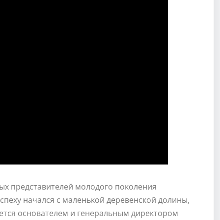
ных представителей молодого поколения
спеху начался с маленькой деревенской долины,
ляется основателем и генеральным директором