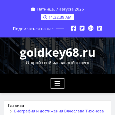
Перейти
Пятница, 7 августа 2026
к
содержимому
11:32:40 AM
Подписаться на нас
goldkey68.ru
Открой свой идеальный отпуск
Главная
Биография и достижения Вячеслава Тихонова