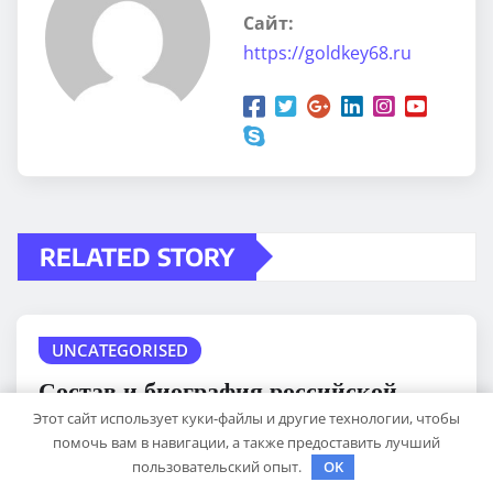
Сайт:
https://goldkey68.ru
RELATED STORY
UNCATEGORISED
Состав и биография российской
поп-группы «Иванушки
Этот сайт использует куки-файлы и другие технологии, чтобы
помочь вам в навигации, а также предоставить лучший
интернешнл» — история успеха,
пользовательский опыт.
OK
музыка и судьбы участников