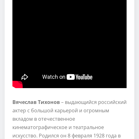
Вячеслав Тихонов
– выдающийся российский
актер с большой карьерой и огромным
вкладом в отечественное
кинематографическое и театральное
искусство. Родился он 8 февраля 1928 года в