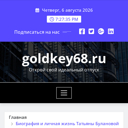
Перейти
Четверг, 6 августа 2026
к
содержимому
7:27:36 PM
Подписаться на нас
goldkey68.ru
Открой свой идеальный отпуск
Главная
Биография и личная жизнь Татьяны Булановой