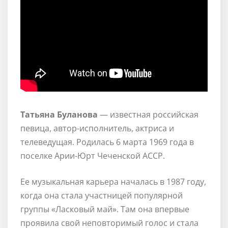
Татьяна Буланова
— известная российская
певица, автор-исполнитель, актриса и
телеведущая. Родилась 6 марта 1969 года в
поселке Арии-Юрт Чеченской АССР.
Ее музыкальная карьера началась в 1987 году,
когда она стала участницей популярной
группы «Ласковый май». Там она впервые
проявила свой неповторимый голос и стала