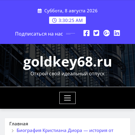
Перейти
Суббота, 8 августа 2026
к
содержимому
3:30:26 AM
Подписаться на нас
goldkey68.ru
Открой свой идеальный отпуск
Главная
Биография Кристиана Диора — история от