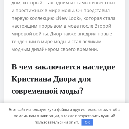
дом, который стал одним из самых известных
и престижных в мире моды. Он представил
первую коллекцию «New Look», которая стала
настоящим прорывом в моде после Второй
мировой войны. Диор также внедрил новые
тенденции в мире моды и стал великим
модным дизайнером своего времени.
В чем заключается наследие
Кристиана Диора для
современной моды?
Наследие Кристиана Диора для современной
Этот сайт использует куки-файлы и другие технологии, чтобы
помочь вам в навигации, а также предоставить лучший
моды заключается в его вкладе в развитие
пользовательский опыт.
OK
haute couture и принципах женственности и