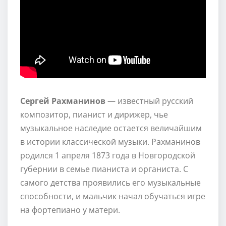
Сергей Рахманинов
— известный русский
композитор, пианист и дирижер, чье
музыкальное наследие остается величайшим
в истории классической музыки. Рахманинов
родился 1 апреля 1873 года в Новгородской
губернии в семье пианиста и органиста. С
самого детства проявились его музыкальные
способности, и мальчик начал обучаться игре
на фортепиано у матери.