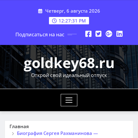
Перейти
Четверг, 6 августа 2026
к
содержимому
12:27:32 PM
Подписаться на нас
goldkey68.ru
Открой свой идеальный отпуск
Главная
Биография Сергея Рахманинова —