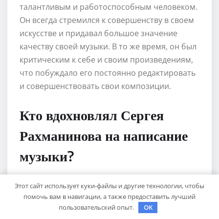
талантливым и работоспособным человеком.
Он всегда стремился к совершенству в своем
искусстве и придавал большое значение
качеству своей музыки. В то же время, он был
критическим к себе и своим произведениям,
что побуждало его постоянно редактировать
и совершенствовать свои композиции.
Кто вдохновлял Сергея
Рахманинова на написание
музыки?
Этот сайт использует куки-файлы и другие технологии, чтобы
Сергей Рахманинов находил вдохновение в
помочь вам в навигации, а также предоставить лучший
различных источниках. Он любил природу, и
пользовательский опыт.
OK
ее красота зачастую служила источником его