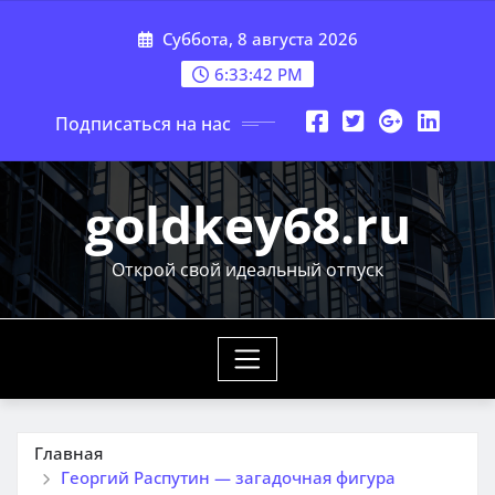
Перейти
Суббота, 8 августа 2026
к
содержимому
6:33:43 PM
Подписаться на нас
goldkey68.ru
Открой свой идеальный отпуск
Главная
Георгий Распутин — загадочная фигура