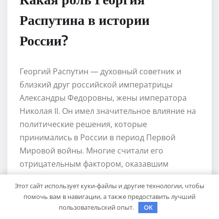
Распутина в истории
России?
Георгий Распутин — духовный советник и
близкий друг российской императрицы
Александры Федоровны, жены императора
Николая II. Он имел значительное влияние на
политические решения, которые
принимались в России в период Первой
Мировой войны. Многие считали его
отрицательным фактором, оказавшим
негативное влияние на самодержавие и
Этот сайт использует куки-файлы и другие технологии, чтобы
общественное мнение в стране. Его
помочь вам в навигации, а также предоставить лучший
биографии полна загадок и контроверзий, и
пользовательский опыт.
OK
он оказал значительное влияние на ход ис