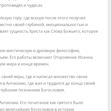
проповедях и чудесах.
скую гору, где вскоре после этого получил
звестно своей глубиной, эмоциональностью и
ает сущность Христа как Слова Божьего, которое
вою мистическую и духовную философию,
жьем. Его работы включают Откровение Иоанна
ем мира и конце времен.
 своей веры, где и написал множество своих
я в Антиохию, где жил и трудился до конца своей
 глубоким познанием Богословия.
Антиохии. Его почитание как святого было
 из величайших богословов в истории