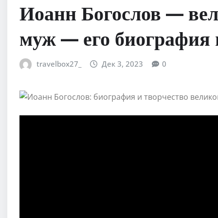
Иоанн Богослов — ве
муж — его биография 
travelbox27_
Дек 3, 2023
0