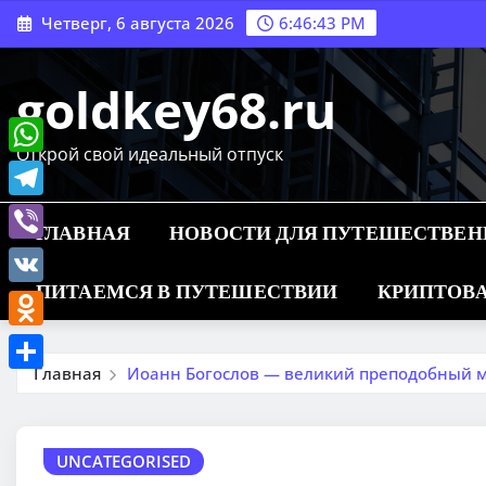
Перейти
Четверг, 6 августа 2026
6:46:44 PM
к
содержимому
goldkey68.ru
Открой свой идеальный отпуск
WhatsApp
Telegram
ГЛАВНАЯ
НОВОСТИ ДЛЯ ПУТЕШЕСТВЕ
Viber
ПИТАЕМСЯ В ПУТЕШЕСТВИИ
КРИПТОВА
VK
Odnoklassniki
Главная
Иоанн Богослов — великий преподобный м
Отправить
UNCATEGORISED