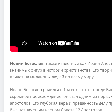
Иоанн Богослов
, также известный как Иоанн Апос
значимых фигур в истории христианства. Его твор
влияет на миллионы людей по всему миру.
Иоанн Богослов родился в 1-м веке н.э. в городе 
скромное происхождение, он стал одним из первых
апостолов. Его глубокая вера и преданность делу
был назначен им членом Совета 12 Апостолов.