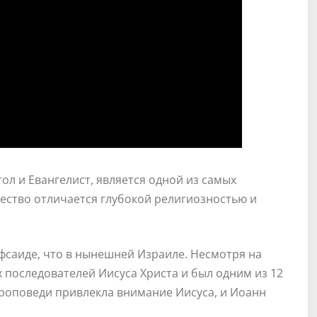
тол и Евангелист, является одной из самых
чество отличается глубокой религиозностью и
Вифсаиде, что в нынешней Израиле. Несмотря на
 последователей Иисуса Христа и был одним из 12
 проповеди привлекла внимание Иисуса, и Иоанн