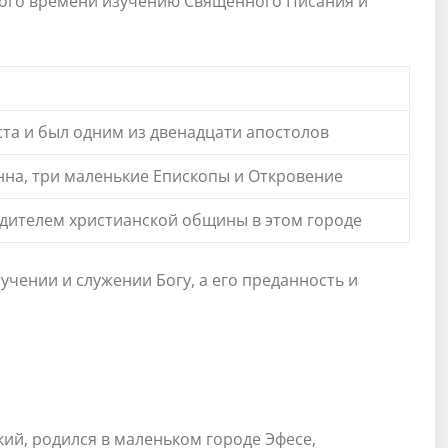
ного времени изучению Священного Писания и
ста и был одним из двенадцати апостолов
нна, три маленькие Епископы и Откровение
водителем христианской общины в этом городе
учении и служении Богу, а его преданность и
кий, родился в маленьком городе Эфесе,