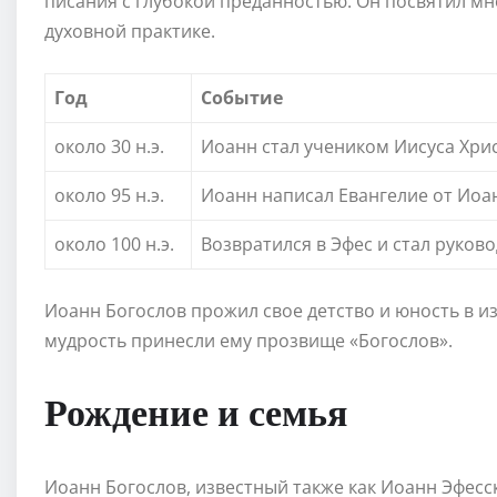
писания с глубокой преданностью. Он посвятил м
духовной практике.
Год
Событие
около 30 н.э.
Иоанн стал учеником Иисуса Хри
около 95 н.э.
Иоанн написал Евангелие от Иоа
около 100 н.э.
Возвратился в Эфес и стал руко
Иоанн Богослов прожил свое детство и юность в из
мудрость принесли ему прозвище «Богослов».
Рождение и семья
Иоанн Богослов, известный также как Иоанн Эфесс