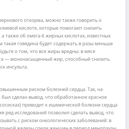
 зернового откорма, можно также говорить о
олиевой кислоте, которые помогают снизить
 а также об омега-6 жирных кислотах, известных
 такая говядина будет содержать в разы меньше
удьте о том, что все жиры вредны: в мясе
ота — мононасыщенный жир, способный снизить
ск инсульта.
повышенным риском болезней сердца. Так, на
, был сделан вывод, что обработанное красное
и сосисках) приводит к ишемической болезни сердца
мя ряд исследований позволил сделать вывод, что
зывать с риском онкологических заболеваний: в
олочной железы среди женщин в период менопаузы.