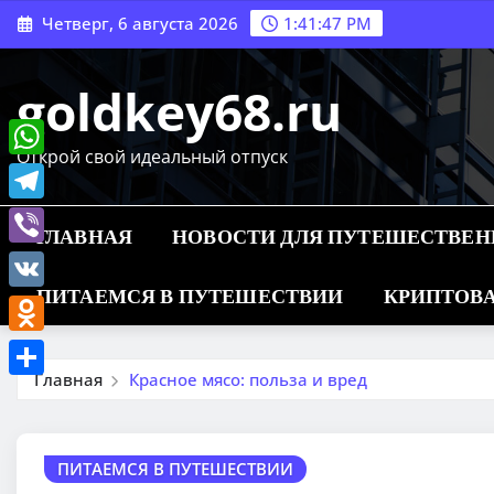
Перейти
Четверг, 6 августа 2026
1:41:49 PM
к
содержимому
goldkey68.ru
Открой свой идеальный отпуск
WhatsApp
Telegram
ГЛАВНАЯ
НОВОСТИ ДЛЯ ПУТЕШЕСТВЕ
Viber
ПИТАЕМСЯ В ПУТЕШЕСТВИИ
КРИПТОВА
VK
Odnoklassniki
Главная
Красное мясо: польза и вред
Отправить
ПИТАЕМСЯ В ПУТЕШЕСТВИИ