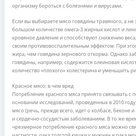
организму бороться с болезнями и вирусами.
Если вы выбираете мясо говядины травяного, а не
большом количестве омега-3 жирных кислот и лин
кровяное давление и способствуют снижению веса,
своим противовоспалительным эффектом. При этом
жира, чем говядина зернового откорма. Однако заб
говядины, например, содержится олеиновая кисл
количество «плохого» холестерина и уменьшить ри
Красное мясо: в чем вред
Потребление красного мяса принято связывать с 
основании исследований, проведенных в 2010 году
мясо (речь, прежде всего, идет о колбасе, беконе 
и сердечно-сосудистым заболеваниям. В то же вре
чрезмерное потребление красного мяса можно свя
частности, рака толстой кишки у мужчин и рака м