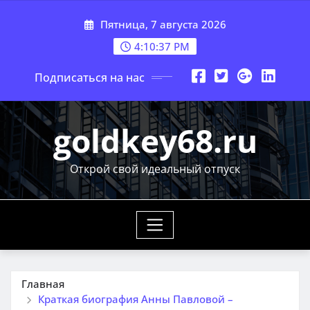
Перейти
Пятница, 7 августа 2026
к
содержимому
4:10:39 PM
Подписаться на нас
goldkey68.ru
Открой свой идеальный отпуск
Главная
Краткая биография Анны Павловой –