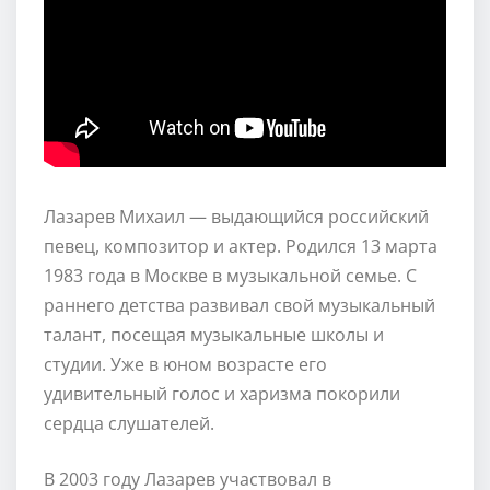
Лазарев Михаил — выдающийся российский
певец, композитор и актер. Родился 13 марта
1983 года в Москве в музыкальной семье. С
раннего детства развивал свой музыкальный
талант, посещая музыкальные школы и
студии. Уже в юном возрасте его
удивительный голос и харизма покорили
сердца слушателей.
В 2003 году Лазарев участвовал в