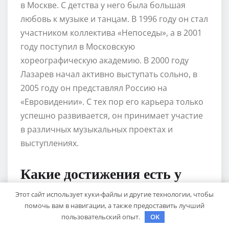
в Москве. С детства у него была большая
любовь к музыке и танцам. В 1996 году он стал
участником коллектива «Непоседы», а в 2001
году поступил в Московскую
хореографическую академию. В 2000 году
Лазарев начал активно выступать сольно, в
2005 году он представлял Россию на
«Евровидении». С тех пор его карьера только
успешно развивается, он принимает участие
в различных музыкальных проектах и
выступлениях.
Какие достижения есть у
Лазарева Михаила?
Этот сайт использует куки-файлы и другие технологии, чтобы
помочь вам в навигации, а также предоставить лучший
пользовательский опыт.
OK
Лазарев Михаил является одним из самых