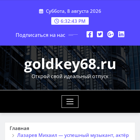
Перейти
Суббота, 8 августа 2026
к
содержимому
6:32:44 PM
Подписаться на нас
goldkey68.ru
Открой свой идеальный отпуск
Главная
Лазарев Михаил — успешный музыкант, актёр