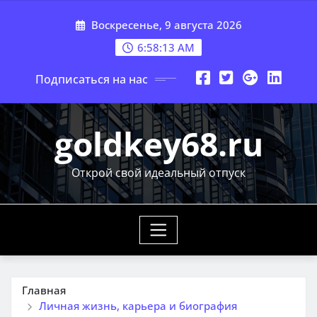
Перейти
Воскресенье, 9 августа 2026
к
содержимому
6:58:14 AM
Подписаться на нас
goldkey68.ru
Открой свой идеальный отпуск
Главная
Личная жизнь, карьера и биография