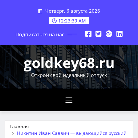
Перейти
Четверг, 6 августа 2026
к
содержимому
12:23:40 AM
Подписаться на нас
goldkey68.ru
Открой свой идеальный отпуск
Главная
Никитин Иван Саввич — выдающийся русский