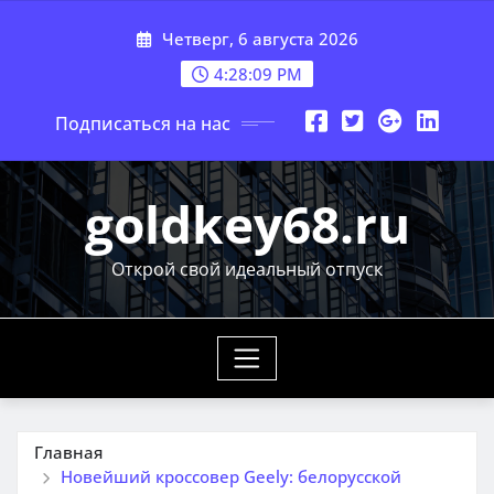
Перейти
Четверг, 6 августа 2026
к
содержимому
4:28:10 PM
Подписаться на нас
goldkey68.ru
Открой свой идеальный отпуск
Главная
Новейший кроссовер Geely: белорусской