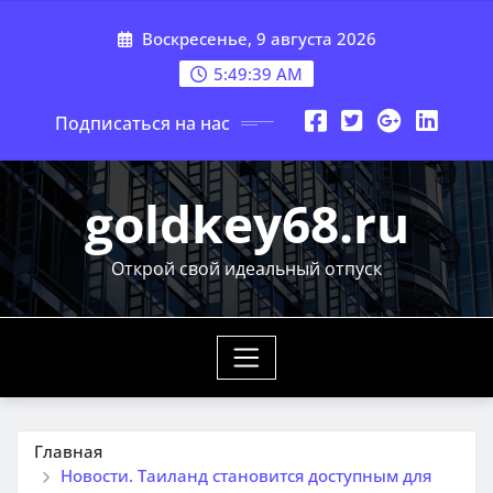
Перейти
Воскресенье, 9 августа 2026
к
содержимому
5:49:41 AM
Подписаться на нас
goldkey68.ru
Открой свой идеальный отпуск
Главная
Новости. Таиланд становится доступным для