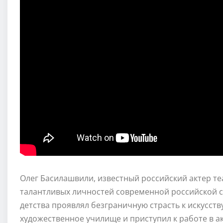
Олег Басилашвили, известный российский актер теа
талантливых личностей современной российской сц
детства проявлял безграничную страсть к искусств
художественное училище и приступил к работе в а