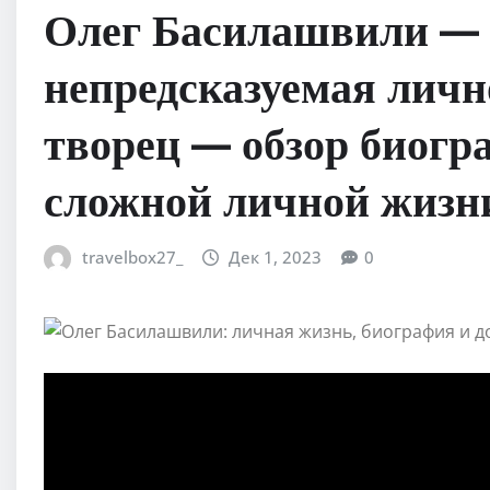
Олег Басилашвили — 
непредсказуемая личн
творец — обзор биогр
сложной личной жизн
travelbox27_
Дек 1, 2023
0