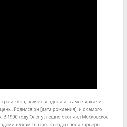
тра и кино, является одной из самых ярких и
ены. Родился он [дата рождения], и с самого
у. В 1990 году Олег успешно окончил Московское
кадемическом театре. За годы своей карьеры