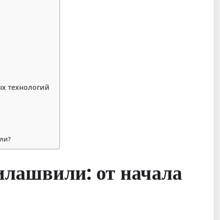
ых технологий
ли?
илашвили: от начала