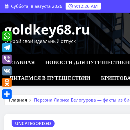
Перейти
Суббота, 8 августа 2026
9:12:27 AM
к
содержимому
goldkey68.ru
Открой свой идеальный отпуск
WhatsApp
Telegram
ГЛАВНАЯ
НОВОСТИ ДЛЯ ПУТЕШЕСТВЕ
Viber
ПИТАЕМСЯ В ПУТЕШЕСТВИИ
КРИПТОВА
VK
Odnoklassniki
Главная
Персона Лариса Белогурова — факты из б
Отправить
UNCATEGORISED