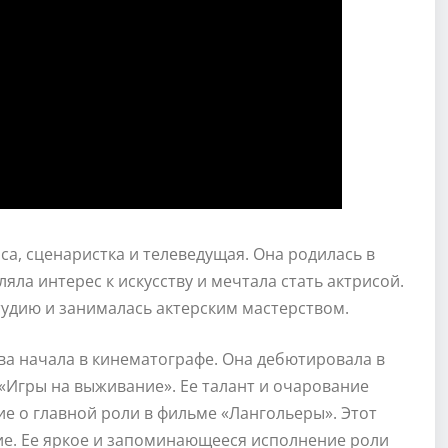
са, сценаристка и телеведущая. Она родилась в
ляла интерес к искусству и мечтала стать актрисой.
тудию и занималась актерским мастерством.
а начала в кинематографе. Она дебютировала в
 «Игры на выживание». Ее талант и очарование
е о главной роли в фильме «Лангольеры». Этот
ие. Ее яркое и запоминающееся исполнение роли