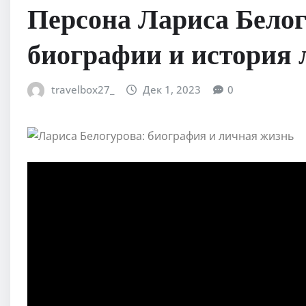
Персона Лариса Бело
биографии и история
travelbox27_
Дек 1, 2023
0