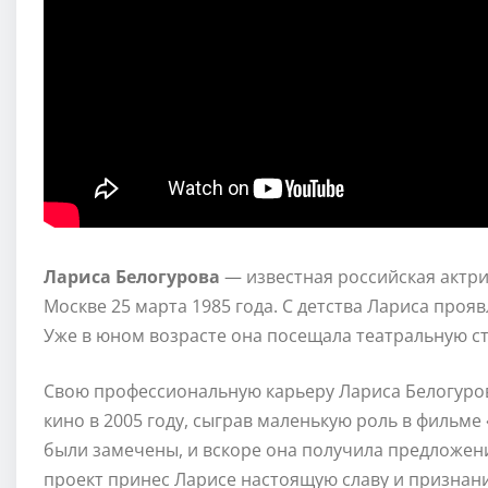
Лариса Белогурова
— известная российская актри
Москве 25 марта 1985 года. С детства Лариса прояв
Уже в юном возрасте она посещала театральную с
Свою профессиональную карьеру Лариса Белогуров
кино в 2005 году, сыграв маленькую роль в фильме
были замечены, и вскоре она получила предложени
проект принес Ларисе настоящую славу и признан