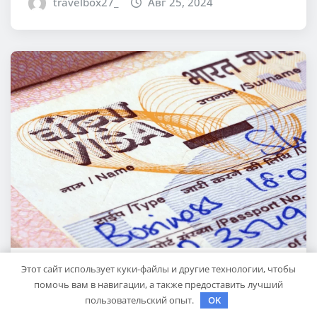
travelbox27_
Авг 25, 2024
Этот сайт использует куки-файлы и другие технологии, чтобы
ПОЛЕЗНЫЕ СОВЕТЫ
помочь вам в навигации, а также предоставить лучший
Визы в Индию: Все, что вам нужно
пользовательский опыт.
OK