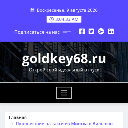
Перейти
Воскресенье, 9 августа 2026
к
содержимому
3:04:35 AM
Подписаться на нас
goldkey68.ru
Открой свой идеальный отпуск
Главная
Путешествие на такси из Минска в Вильнюс: