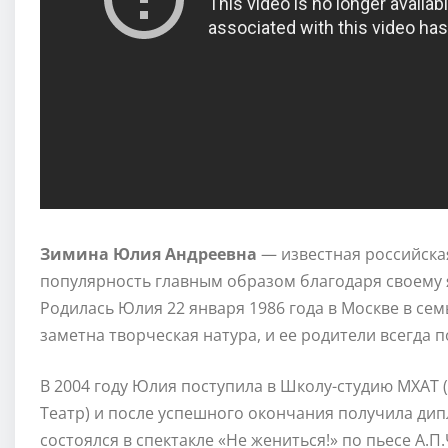
Зимина Юлия Андреевна
— известная российская
популярность главным образом благодаря своему 
Родилась Юлия 22 января 1986 года в Москве в сем
заметна творческая натура, и ее родители всегда п
В 2004 году Юлия поступила в Школу-студию МХАТ
Театр) и после успешного окончания получила дип
состоялся в спектакле «Не жениться!» по пьесе А.