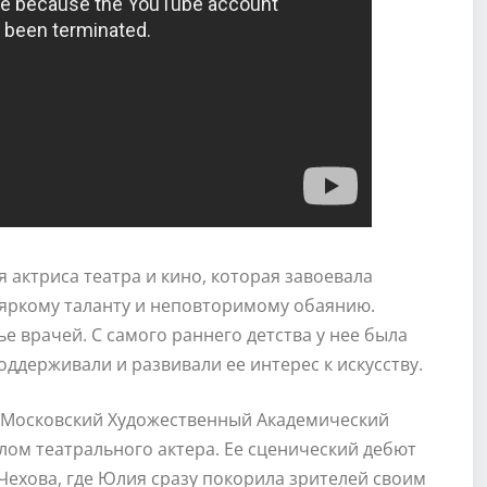
 актриса театра и кино, которая завоевала
яркому таланту и неповторимому обаянию.
ье врачей. С самого раннего детства у нее была
оддерживали и развивали ее интерес к искусству.
 (Московский Художественный Академический
лом театрального актера. Ее сценический дебют
П.Чехова, где Юлия сразу покорила зрителей своим