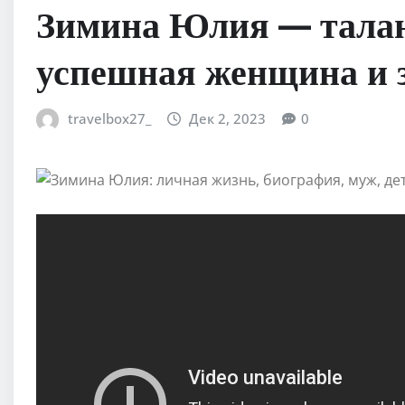
Зимина Юлия — талан
успешная женщина и 
travelbox27_
Дек 2, 2023
0