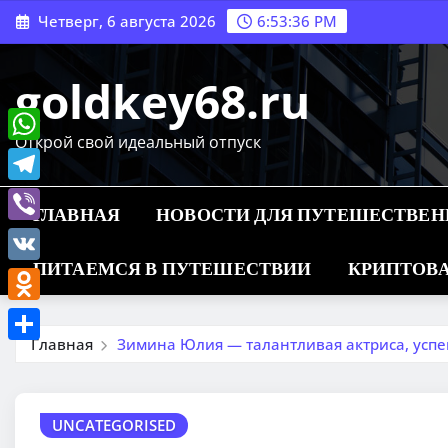
Перейти
Четверг, 6 августа 2026
6:53:37 PM
к
содержимому
goldkey68.ru
Открой свой идеальный отпуск
WhatsApp
Telegram
ГЛАВНАЯ
НОВОСТИ ДЛЯ ПУТЕШЕСТВЕ
Viber
ПИТАЕМСЯ В ПУТЕШЕСТВИИ
КРИПТОВА
VK
Odnoklassniki
Главная
Зимина Юлия — талантливая актриса, усп
Отправить
UNCATEGORISED