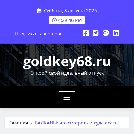
Перейти
Суббота, 8 августа 2026
к
содержимому
4:29:48 PM
Подписаться на нас
goldkey68.ru
Открой свой идеальный отпуск
Главная
БАЛКАНЫ: что смотреть и куда ехать