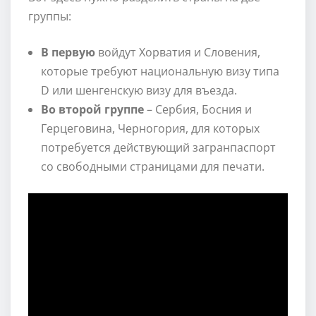
группы:
В первую
войдут Хорватия и Словения,
которые требуют национальную визу типа
D или шенгенскую визу для въезда.
Во второй группе
– Сербия, Босния и
Герцеговина, Черногория, для которых
потребуется действующий загранпаспорт
со свободными страницами для печати.