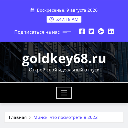
Перейти
Воскресенье, 9 августа 2026
к
содержимому
5:47:20 AM
Подписаться на нас
goldkey68.ru
Открой свой идеальный отпуск
Главная
Минск: что посмотреть в 2022