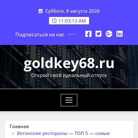
Перейти
Суббота, 8 августа 2026
к
содержимому
11:03:15 AM
Подписаться на нас
goldkey68.ru
Открой свой идеальный отпуск
Главная
Веганские рестораны — ТОП 5 — самые